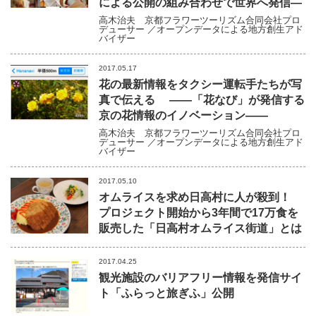
による公開の組み合わせで世界へ発信―
高木治夫
京都フラワーツーリズム合同会社プロ
デューサー ／オープンデータによる地方創生アド
バイザー
2017.05.17
花の最新情報をタクシー運転手たちが写
真で伝える ――「花なび」が発信する
京の花情報のイノベーション――
高木治夫
京都フラワーツーリズム合同会社プロ
デューサー ／オープンデータによる地方創生アド
バイザー
2017.05.10
オムライスを求め日高村に人が殺到！
プロジェクト開始から3年間で17万食を
販売した「日高村オムライス街道」とは
2017.04.25
観光施設のバリアフリー情報を発信サイ
ト「ふらっと旅ぎふ」公開