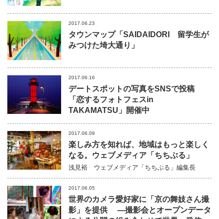
2017.06.23
タウンマップ「SAIDAIDORI 留学生が
みつけた埼大通り」
2017.06.16
デートスポットの写真をSNSで投稿
「恋するフォトフェスin
TAKAMATSU」開催中
2017.06.09
楽しみ方を知れば、地域はもっと楽しく
なる。ウェブメディア「ちちぶる」
浅見裕
ウェブメディア「ちちぶる」編集長
2017.06.05
世界のカメラ愛好家に「京の舞妓さん撮
影」を提供 ―撮影会とオープンデータ