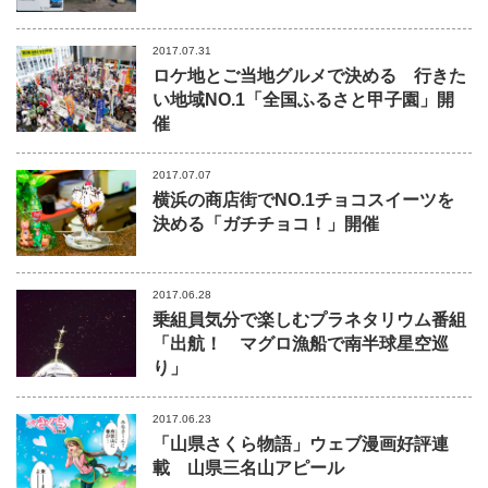
2017.07.31
ロケ地とご当地グルメで決める 行きた
い地域NO.1「全国ふるさと甲子園」開
催
2017.07.07
横浜の商店街でNO.1チョコスイーツを
決める「ガチチョコ！」開催
2017.06.28
乗組員気分で楽しむプラネタリウム番組
「出航！ マグロ漁船で南半球星空巡
り」
2017.06.23
「山県さくら物語」ウェブ漫画好評連
載 山県三名山アピール