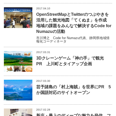
2017.04.10
OpenStreetMapとTwitterのつぶやきを
活用した観光地図「てくぬま」を作成
地域の課題をみんなで解決するCode for
Numazuの活動
市川博之
Code for Numazu代表、静岡県地域情
報化コーディネータ
2017.03.31
3Dクレーンゲーム「神の手」で観光
PR 上川町とタイアップ企画
2017.03.30
芸予諸島の「村上海賊」を世界にPR 5
か国語対応のサイトオープン
2017.02.28
新庄・最上のディープな魅力を発信 フ