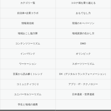
カテゴリ一覧
コロナ禍を乗り越える
自治体×企業コラボ
おもてなし力
情報発信術
現場のキーパーソン
地域おこし協力隊
地域資源の生かし方
コンテンツツーリズム
DMO
インバウンド
オリンピック
ワーケーション
スポーツツーリズム
言葉から読み解くトレンド
DX（デジタルトランスフォーメーション）
コミュニティづくり
アプリ・IT・テクノロジー
ユニバーサルツーリズム
日本遺産・世界遺産
学生と地域の連携