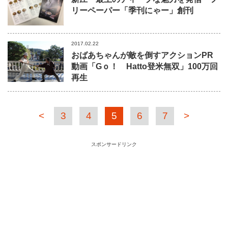
リーペーパー「季刊にゃー」創刊
2017.02.22
おばあちゃんが敵を倒すアクションPR
動画「Gｏ！ Hatto登米無双」100万回
再生
<
3
4
5
6
7
>
スポンサードリンク