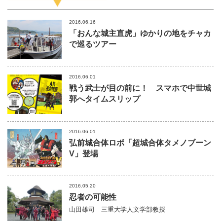
2016.06.16
「おんな城主直虎」ゆかりの地をチャカ
で巡るツアー
2016.06.01
戦う武士が目の前に！ スマホで中世城
郭へタイムスリップ
2016.06.01
弘前城合体ロボ「超城合体タメノブーン
V」登場
2016.05.20
忍者の可能性
山田雄司
三重大学人文学部教授