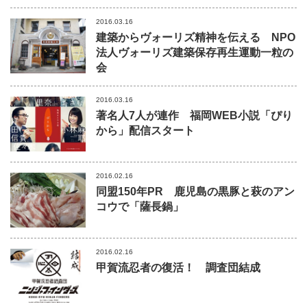
2016.03.16
建築からヴォーリズ精神を伝える NPO
法人ヴォーリズ建築保存再生運動一粒の
会
2016.03.16
著名人7人が連作 福岡WEB小説「ぴり
から」配信スタート
2016.02.16
同盟150年PR 鹿児島の黒豚と萩のアン
コウで「薩長鍋」
2016.02.16
甲賀流忍者の復活！ 調査団結成