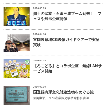
2016.05.09
郷土の武将・石田三成ブーム到来！ フ
ェスや展示企画開催
2016.04.18
富岡製糸場CG映像ガイドツアーで実証
実験
2016.04.18
【ろこどる】とコラボ企画 無線LANサ
ービス開始
2016.03.16
国登録有形文化財建造物をめぐる旅
佐滝剛弘
NPO産業観光学習館特任講師