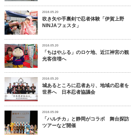
2016.05.20
吹き矢や手裏剣で忍者体験「伊賀上野
NINJAフェスタ」
2016.05.20
「ちはやふる」のロケ地、近江神宮の観
光客倍増へ
2016.05.20
城あるところに忍者あり、地域の忍者を
世界へ 日本忍者協議会
2016.05.09
「ハルチカ」と静岡がコラボ 舞台探訪
ツアーなど開催