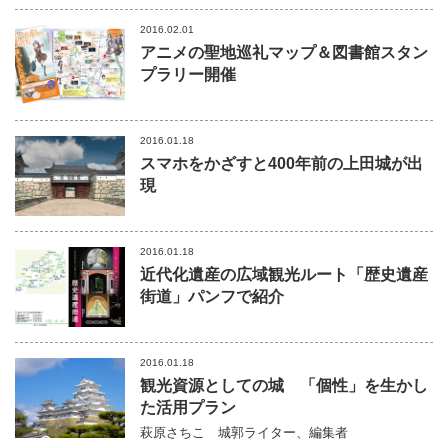
2016.02.01
アニメの聖地巡礼マップ＆図書館スタン
プラリー開催
2016.01.18
スマホをかざすと400年前の上田城が出
現
2016.01.18
近代化遺産の広域観光ルート「歴史遺産
街道」パンフで紹介
2016.01.18
観光資源としての城 「個性」を生かし
た活用プラン
萩原さちこ
城郭ライター、編集者