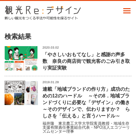
検索結果
2020.03.02
「やさしいおもてなし」と感謝の声多
数 奈良の商店街で観光客のごみ引き取
り実証実験
2019.01.28
連載「地域ブランドの作り方」成功のた
めの12のハードル ～その8．地域ブラ
ンドづくりに必要な「デザイン」の働き
～そのデザインで、伝わりますか？ ら
しさを「伝える」と言うハードル～
福井隆
東京農工大学大学院客員教授・地域生存
支援有限責任事業組合代表・NPO法人エコツーリ
ズムセンター理事