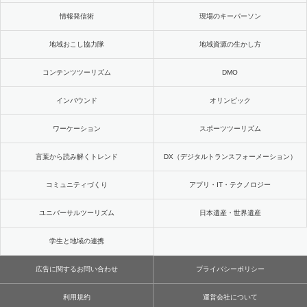
情報発信術
現場のキーパーソン
地域おこし協力隊
地域資源の生かし方
コンテンツツーリズム
DMO
インバウンド
オリンピック
ワーケーション
スポーツツーリズム
言葉から読み解くトレンド
DX（デジタルトランスフォーメーション）
コミュニティづくり
アプリ・IT・テクノロジー
ユニバーサルツーリズム
日本遺産・世界遺産
学生と地域の連携
広告に関するお問い合わせ
プライバシーポリシー
利用規約
運営会社について