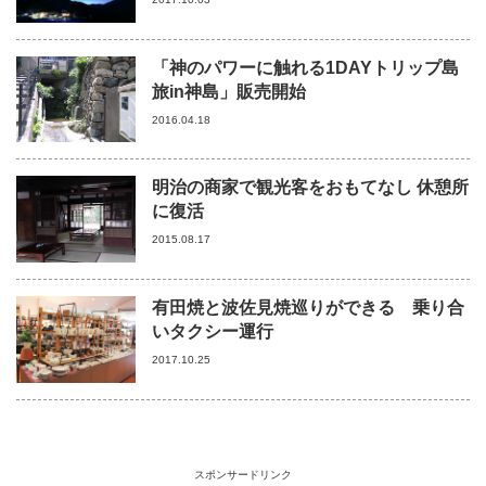
「神のパワーに触れる1DAYトリップ島
旅in神島」販売開始
2016.04.18
明治の商家で観光客をおもてなし 休憩所
に復活
2015.08.17
有田焼と波佐見焼巡りができる 乗り合
いタクシー運行
2017.10.25
スポンサードリンク